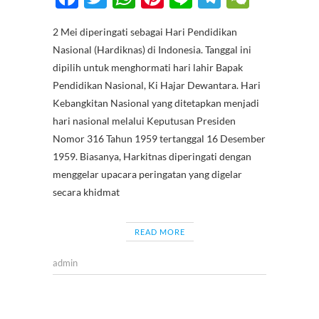
ac
w
h
nt
n
el
e
2 Mei diperingati sebagai Hari Pendidikan
e
itt
at
er
e
e
C
Nasional (Hardiknas) di Indonesia. Tanggal ini
b
er
s
es
gr
h
dipilih untuk menghormati hari lahir Bapak
o
A
t
a
at
Pendidikan Nasional, Ki Hajar Dewantara. Hari
Kebangkitan Nasional yang ditetapkan menjadi
o
p
m
hari nasional melalui Keputusan Presiden
k
p
Nomor 316 Tahun 1959 tertanggal 16 Desember
1959. Biasanya, Harkitnas diperingati dengan
menggelar upacara peringatan yang digelar
secara khidmat
READ MORE
admin