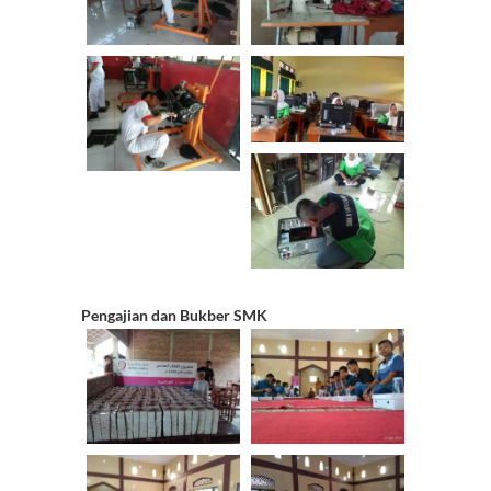
n
el
Pengajian dan Bukber SMK