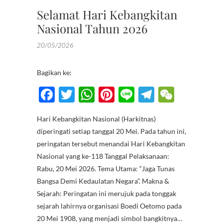
Selamat Hari Kebangkitan
Nasional Tahun 2026
20/05/2026
Bagikan ke:
F
T
W
Pi
Li
T
W
ac
w
h
nt
n
el
e
Hari Kebangkitan Nasional (Harkitnas)
e
itt
at
er
e
e
C
diperingati setiap tanggal 20 Mei. Pada tahun ini,
b
er
s
es
gr
h
peringatan tersebut menandai Hari Kebangkitan
o
A
t
a
at
Nasional yang ke-118 Tanggal Pelaksanaan:
Rabu, 20 Mei 2026. Tema Utama: “Jaga Tunas
o
p
m
Bangsa Demi Kedaulatan Negara”. Makna &
k
p
Sejarah: Peringatan ini merujuk pada tonggak
sejarah lahirnya organisasi Boedi Oetomo pada
20 Mei 1908, yang menjadi simbol bangkitnya…