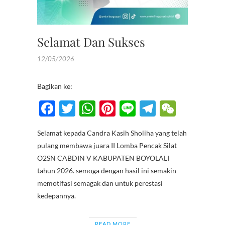
Selamat Dan Sukses
12/05/2026
Bagikan ke:
F
T
W
Pi
Li
T
W
ac
w
h
nt
n
el
e
Selamat kepada Candra Kasih Sholiha yang telah
e
itt
at
er
e
e
C
pulang membawa juara II Lomba Pencak Silat
b
er
s
es
gr
h
O2SN CABDIN V KABUPATEN BOYOLALI
o
A
t
a
at
tahun 2026. semoga dengan hasil ini semakin
memotifasi semagak dan untuk perestasi
o
p
m
kedepannya.
k
p
READ MORE