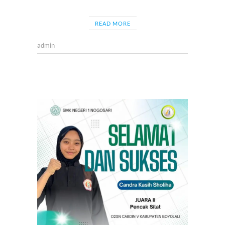
READ MORE
admin
BERITA
,
LOMBA
,
OLAHR
,
PENCA
SILAT
O2SN