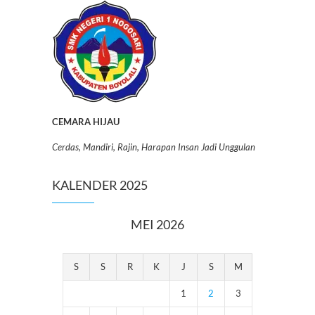
CEMARA HIJAU
Cerdas, Mandiri, Rajin, Harapan Insan Jadi Unggulan
KALENDER 2025
MEI 2026
S
S
R
K
J
S
M
1
2
3