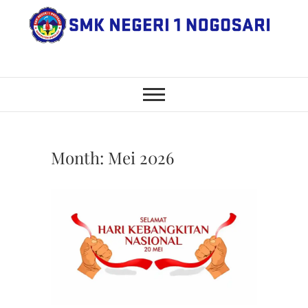
Skip
to
content
SMK Negeri 1
JL. NGANGKRUK-DEMANGAN
KM 2, BENDO, NOGOSARI,
BOYOLALI
Nogosari
Month:
Mei 2026
HARI
KEBANG
NASION