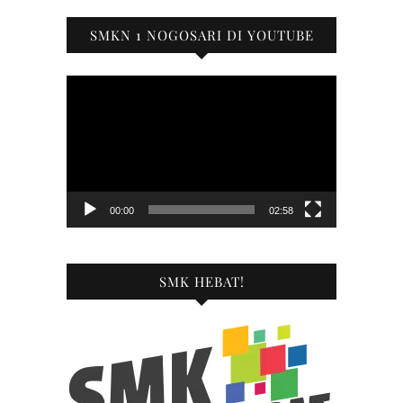
SMKN 1 NOGOSARI DI YOUTUBE
Pemutar
Video
00:00
02:58
SMK HEBAT!