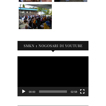
SMKN 1 NOGOSARI DI YOUTUBE
Pemutar
Video
00:00
02:58