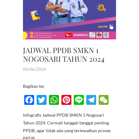
JADWAL PPDB SMKN 1
NOGOSARI TAHUN 2024
06/06/2024
Bagikan ke:
F
T
W
Pi
Li
T
W
ac
w
h
nt
n
el
e
Infografis Jadwal PPDB SMKN 1 Nogosari
e
itt
at
er
e
e
C
Tahun 2024. Cermati tanggal-tanggal penting
b
er
s
es
gr
h
PPDB, agar tidak ada yang terlewatkan proses
PPDB.