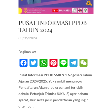
PUSAT INFORMASI PPDB
TAHUN 2024
03/06/2024
Bagikan ke:
F
T
W
Pi
Li
T
W
ac
w
h
nt
n
el
e
Pusat Informasi PPDB SMKN 1 Nogosari Tahun
e
itt
at
er
e
e
C
Ajaran 2024/2025. Yuk sambil menunggu
b
er
s
es
gr
h
Pendaftaran Akun dibuka pahami terlebih
o
A
t
a
at
dahulu Petunjuk Teknis (JUKNIS) agar paham
syarat, alur serta jalur pendaftaran yang ingin
o
p
m
ditempuh.
k
p