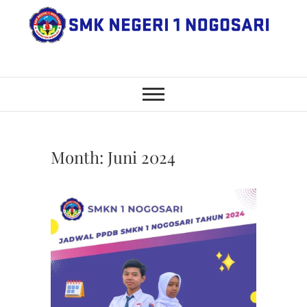
Skip
to
content
SMK Negeri 1
JL. NGANGKRUK-DEMANGAN
KM 2, BENDO, NOGOSARI,
BOYOLALI
Nogosari
Month:
Juni 2024
BERITA
,
PPDB