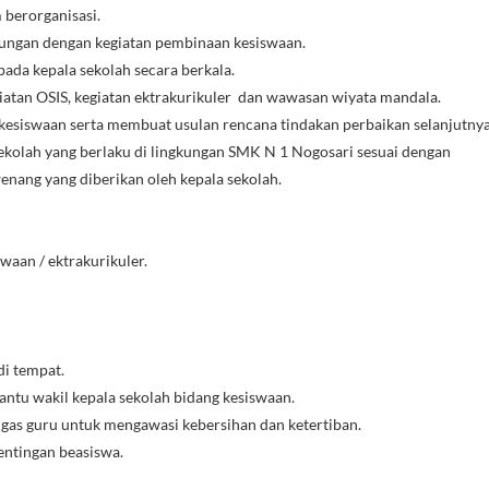
berorganisasi.
ungan dengan kegiatan pembinaan kesiswaan.
da kepala sekolah secara berkala.
atan OSIS, kegiatan ektrakurikuler dan wawasan wiyata mandala.
an kesiswaan serta membuat usulan rencana tindakan perbaikan selanjutnya
ekolah yang berlaku di lingkungan SMK N 1 Nogosari sesuai dengan
enang yang diberikan oleh kepala sekolah.
aan / ektrakurikuler.
di tempat.
tu wakil kepala sekolah bidang kesiswaan.
as guru untuk mengawasi kebersihan dan ketertiban.
entingan beasiswa.