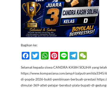
Bagikan ke:
F
T
W
Pi
Li
T
W
ac
w
h
nt
n
el
e
Selamat kepada siswa CANDRA KASIH SOLIHA yang telah p
e
itt
at
er
e
e
C
https://www.kompasiana.com/amp/rizalputramilda3345/
b
er
s
es
gr
h
di-popda-2026-bukti-pembinaan-berbuah-prestasi https:
o
A
t
a
at
dimulai-369-atlet-pelajar-berebut-piala-bupati-di-gedun
o
p
m
k
p