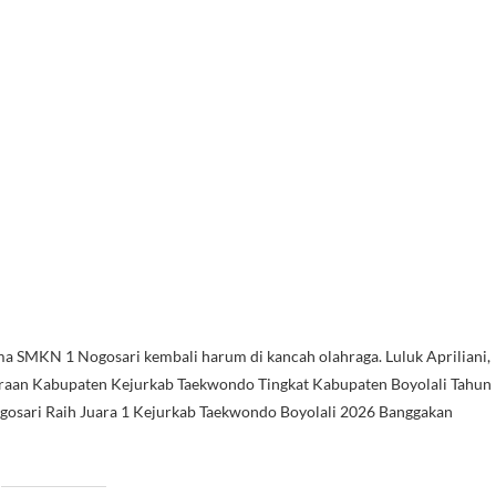
ama SMKN 1 Nogosari kembali harum di kancah olahraga. Luluk Apriliani,
araan Kabupaten Kejurkab Taekwondo Tingkat Kabupaten Boyolali Tahun
ogosari Raih Juara 1 Kejurkab Taekwondo Boyolali 2026 Banggakan