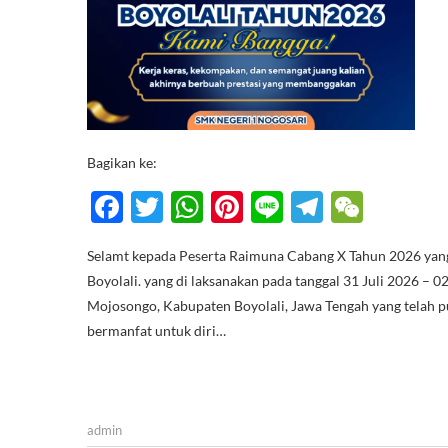
Bagikan ke:
F
T
W
Pi
Li
T
W
ac
w
h
nt
n
el
e
Selamt kepada Peserta Raimuna Cabang X Tahun 2026 yan
e
itt
at
er
e
e
C
Boyolali. yang di laksanakan pada tanggal 31 Juli 2026 –
b
er
s
es
gr
h
Mojosongo, Kabupaten Boyolali, Jawa Tengah yang telah 
o
A
t
a
at
bermanfat untuk diri…
o
p
m
k
p
admin