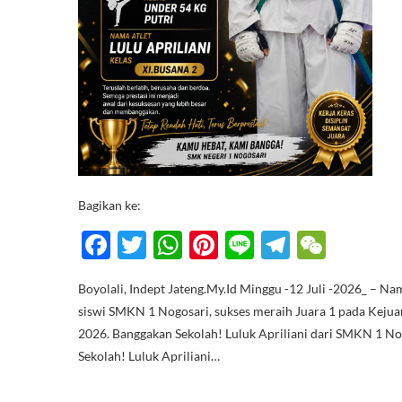
Bagikan ke:
F
T
W
Pi
Li
T
W
ac
w
h
nt
n
el
e
Boyolali, Indept Jateng.My.Id Minggu -12 Juli -2026_ – N
e
itt
at
er
e
e
C
siswi SMKN 1 Nogosari, sukses meraih Juara 1 pada Keju
b
er
s
es
gr
h
2026. Banggakan Sekolah! Luluk Apriliani dari SMKN 1 N
o
A
t
a
at
Sekolah! Luluk Apriliani…
o
p
m