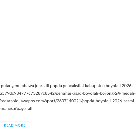
ulang membawa juara III popda pencaksilat kabupaten boyolali 2026.
6a579dc934777c73287c8542/persinas-asad-boyolali-borong-24-medali-
//radarsolo.jawapos.com/sport/2607140021/popda-boyolali-2026-resmi-
g-mahesa?page=all
READ MORE