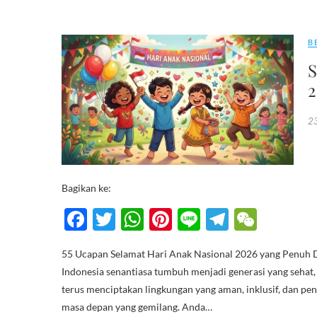
B
2
2
Bagikan ke:
F
T
W
Pi
Li
T
W
ac
w
h
nt
n
el
e
55 Ucapan Selamat Hari Anak Nasional 2026 yang Penuh 
e
itt
at
er
e
e
C
Indonesia senantiasa tumbuh menjadi generasi yang sehat,
b
er
s
es
gr
h
terus menciptakan lingkungan yang aman, inklusif, dan p
o
A
t
a
at
masa depan yang gemilang. Anda…