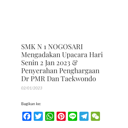
,
PENGU
LOMBA
,
PRESTA
SMK N 1 NOGOSARI
Mengadakan Upacara Hari
Senin 2 Jan 2023 &
Penyerahan Penghargaan
Dr PMR Dan Taekwondo
02/01/2023
Bagikan ke:
F
T
W
Pi
Li
T
W
ac
w
h
nt
n
el
e