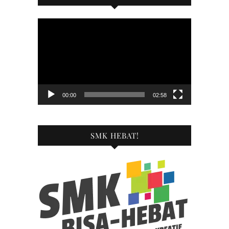
Pemutar
Video
00:00
02:58
SMK HEBAT!