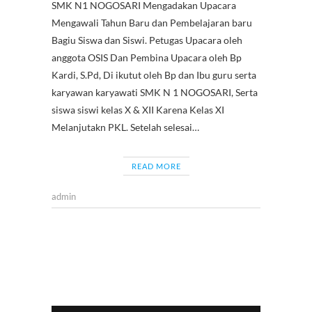
SMK N1 NOGOSARI Mengadakan Upacara
e
itt
at
er
e
e
C
Mengawali Tahun Baru dan Pembelajaran baru
b
er
s
es
gr
h
Bagiu Siswa dan Siswi. Petugas Upacara oleh
o
A
t
a
at
anggota OSIS Dan Pembina Upacara oleh Bp
Kardi, S.Pd, Di ikutut oleh Bp dan Ibu guru serta
o
p
m
karyawan karyawati SMK N 1 NOGOSARI, Serta
k
p
siswa siswi kelas X & XII Karena Kelas XI
Melanjutakn PKL. Setelah selesai…
READ MORE
admin