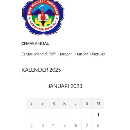
CEMARA HIJAU
Cerdas, Mandiri, Rajin, Harapan Insan Jadi Unggulan
KALENDER 2025
JANUARI 2023
S
S
R
K
J
S
M
1
2
3
4
5
6
7
8