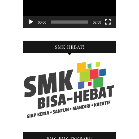
00:00
02:58
SMK HEBAT!
POS-POS TERBARU