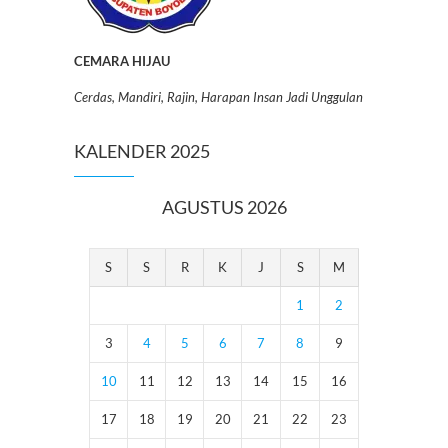
CEMARA HIJAU
Cerdas, Mandiri, Rajin, Harapan Insan Jadi Unggulan
KALENDER 2025
AGUSTUS 2026
S
S
R
K
J
S
M
1
2
3
4
5
6
7
8
9
10
11
12
13
14
15
16
17
18
19
20
21
22
23