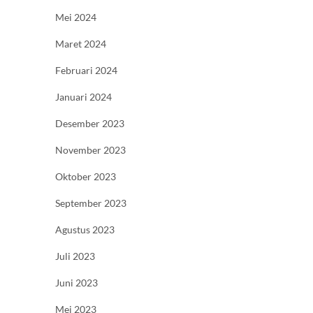
Mei 2024
Maret 2024
Februari 2024
Januari 2024
Desember 2023
November 2023
Oktober 2023
September 2023
Agustus 2023
Juli 2023
Juni 2023
Mei 2023