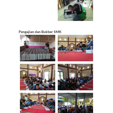
Pengajian dan Bukber SMK