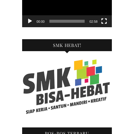
00:00
02:58
SMK HEBAT!
POS-POS TERBARU