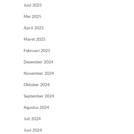
Juni 2025
Mei 2025
April 2025
Maret 2025
Februari 2025
Desember 2024
November 2024
Oktober 2024
September 2024
Agustus 2024
Juli 2024
Juni 2024