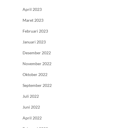
April 2023
Maret 2023
Februari 2023
Januari 2023
Desember 2022
November 2022
Oktober 2022
September 2022
Juli 2022
Juni 2022
April 2022