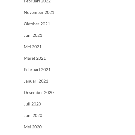
Februari 2022
November 2021
Oktober 2021
Juni 2021
Mei 2021
Maret 2021
Februari 2021
Januari 2021
Desember 2020
Juli 2020
Juni 2020
Mei 2020