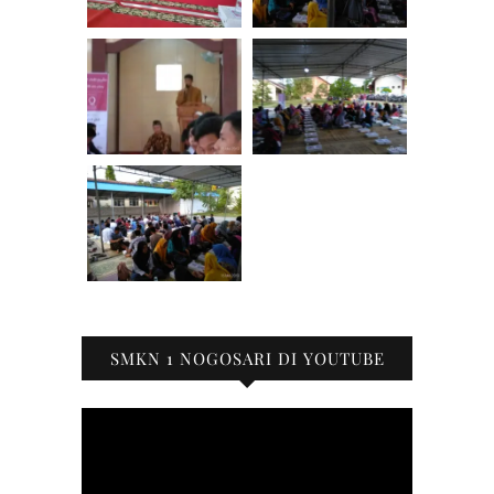
SMKN 1 NOGOSARI DI YOUTUBE
Pemutar
Video