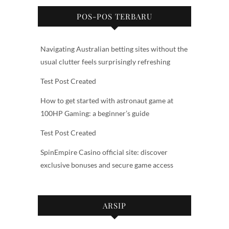
POS-POS TERBARU
Navigating Australian betting sites without the
usual clutter feels surprisingly refreshing
Test Post Created
How to get started with astronaut game at
100HP Gaming: a beginner’s guide
Test Post Created
SpinEmpire Casino official site: discover
exclusive bonuses and secure game access
ARSIP