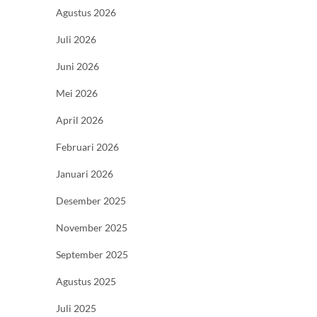
Agustus 2026
Juli 2026
Juni 2026
Mei 2026
April 2026
Februari 2026
Januari 2026
Desember 2025
November 2025
September 2025
Agustus 2025
Juli 2025