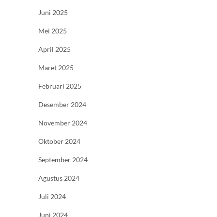
Juni 2025
Mei 2025
April 2025
Maret 2025
Februari 2025
Desember 2024
November 2024
Oktober 2024
September 2024
Agustus 2024
Juli 2024
Juni 2024