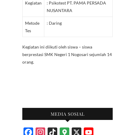
Kegiatan
: Psikotest PT. PAMA PERSADA
NUSANTARA
Metode
: Daring
Tes
Kegiatan ini diikuti oleh siswa – siswa
berprestasi SMK Negeri 1 Nogosari sejumlah 14
orang.
MEDIA SOSIAL
F
In
Ti
G
X
Y