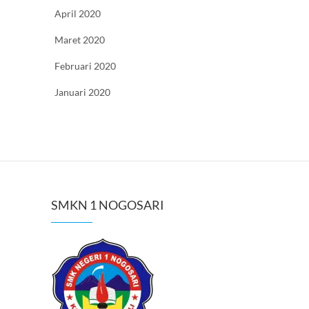
April 2020
Maret 2020
Februari 2020
Januari 2020
SMKN 1 NOGOSARI