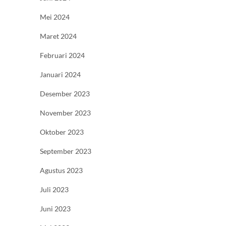
Mei 2024
Maret 2024
Februari 2024
Januari 2024
Desember 2023
November 2023
Oktober 2023
September 2023
Agustus 2023
Juli 2023
Juni 2023