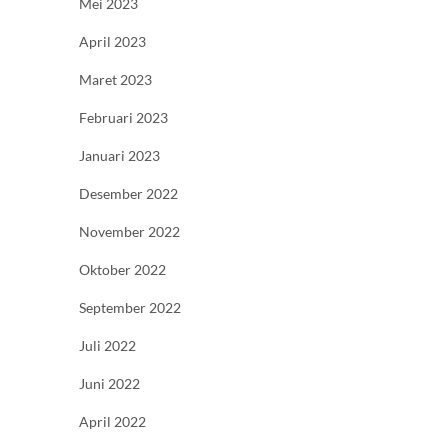
Mei 2023
April 2023
Maret 2023
Februari 2023
Januari 2023
Desember 2022
November 2022
Oktober 2022
September 2022
Juli 2022
Juni 2022
April 2022