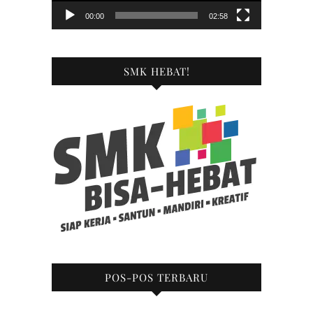
00:00
02:58
SMK HEBAT!
POS-POS TERBARU