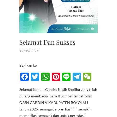
PENCA
SILAT
O2SN
Selamat Dan Sukses
12/05/2026
Bagikan ke:
F
T
W
Pi
Li
T
W
ac
w
h
nt
n
el
e
Selamat kepada Candra Kasih Sholiha yang telah
e
itt
at
er
e
e
C
pulang membawa juara II Lomba Pencak Silat
b
er
s
es
gr
h
O2SN CABDIN V KABUPATEN BOYOLALI
o
A
t
a
at
tahun 2026. semoga dengan hasil ini semakin
memotifasi semagak dan untuk perestasi