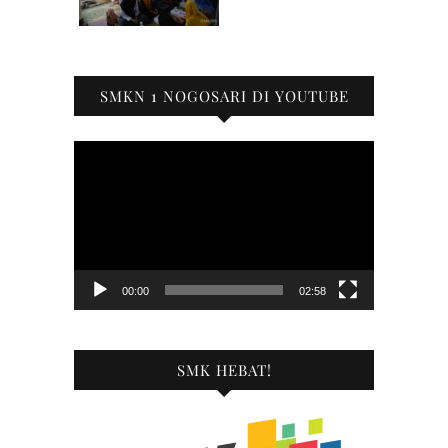
SMKN 1 NOGOSARI DI YOUTUBE
Pemutar
Video
00:00
02:58
SMK HEBAT!