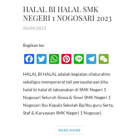
HALAL BI HALAL SMK
NEGERI 1 NOGOSARI 2023
26/04/2023
Bagikan ke:
F
T
W
Pi
Li
T
W
ac
w
h
nt
n
el
e
HALAL BI HALAL adalah kegiatan silaturahim
e
itt
at
er
e
e
C
sekaligus mempererat tali persaudaraan kita.
b
er
s
es
gr
h
halal bi halal di laksanakan di SMK Negeri 1
o
A
t
a
at
Nogosari Seluruh Siswa & Siswi SMK Negeri 1
Nogosari Ibu Kepala Sekolah Bp/Ibu guru Serta,
o
p
m
Staf & Karyawan SMK Negeri 1 Nogosari.
k
p
READ MORE