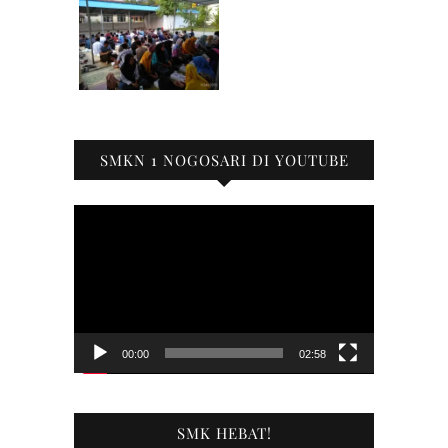
SMKN 1 NOGOSARI DI YOUTUBE
Pemutar
Video
00:00
02:58
SMK HEBAT!