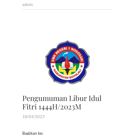
admin
PENGU
Pengumuman Libur Idul
Fitri 1444H/2023M
18/04/2023
Bagikan ke: