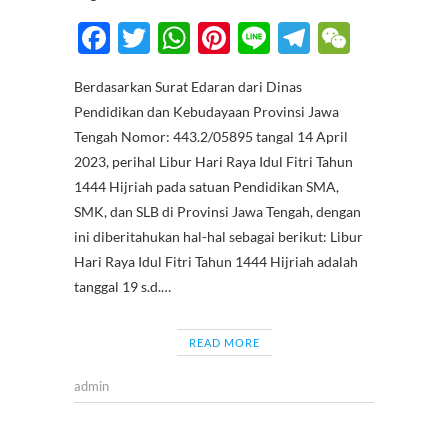
F
T
W
Pi
Li
T
W
ac
w
h
nt
n
el
e
Berdasarkan Surat Edaran dari Dinas
e
itt
at
er
e
e
C
Pendidikan dan Kebudayaan Provinsi Jawa
b
er
s
es
gr
h
Tengah Nomor: 443.2/05895 tangal 14 April
o
A
t
a
at
2023, perihal Libur Hari Raya Idul Fitri Tahun
1444 Hijriah pada satuan Pendidikan SMA,
o
p
m
SMK, dan SLB di Provinsi Jawa Tengah, dengan
k
p
ini diberitahukan hal-hal sebagai berikut: Libur
Hari Raya Idul Fitri Tahun 1444 Hijriah adalah
tanggal 19 s.d.…
READ MORE
admin