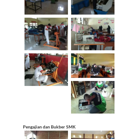
ps
C
h
a
n
n
el
Pengajian dan Bukber SMK