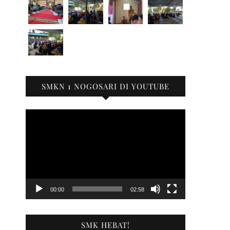
el
SMKN 1 NOGOSARI DI YOUTUBE
Pemutar
Video
00:00
02:58
SMK HEBAT!