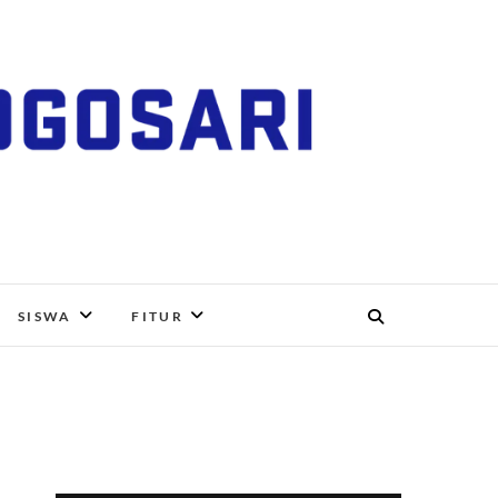
RI, BOYOLALI
SISWA
FITUR