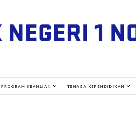
SMK Negeri 1 Nogosari
JL. NGANGKRUK-DEMANGAN KM 2, BENDO, NOGOSA
PROGRAM KEAHLIAN
TENAGA KEPENDIDIKAN