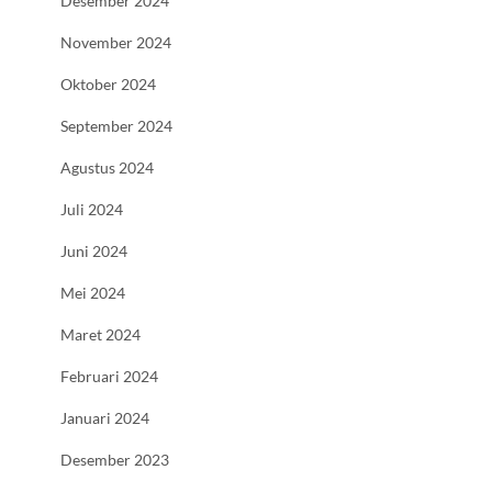
Desember 2024
November 2024
Oktober 2024
September 2024
Agustus 2024
Juli 2024
Juni 2024
Mei 2024
Maret 2024
Februari 2024
Januari 2024
Desember 2023