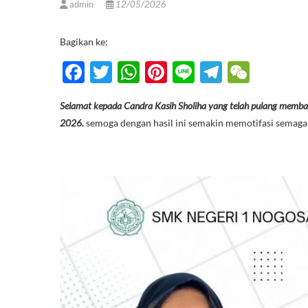
admin
12/05/2026
Bagikan ke:
F
T
W
Pi
Li
T
W
ac
w
h
nt
n
el
e
Selamat kepada Candra Kasih Sholiha yang telah pulang me
e
itt
at
er
e
e
C
2026.
semoga dengan hasil ini semakin memotifasi semaga
b
er
s
es
gr
h
o
A
t
a
at
o
p
m
k
p