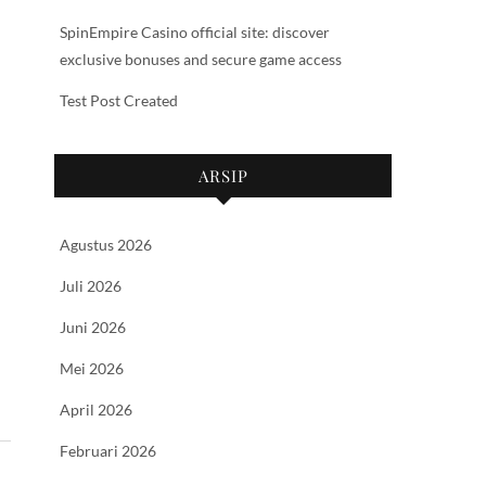
SpinEmpire Casino official site: discover
exclusive bonuses and secure game access
Test Post Created
ARSIP
Agustus 2026
Juli 2026
Juni 2026
Mei 2026
April 2026
Februari 2026