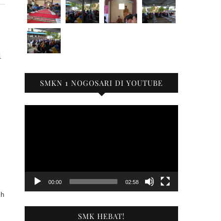
el
1
SMKN 1 NOGOSARI DI YOUTUBE
Pemutar
Video
00:00
02:58
ih
SMK HEBAT!