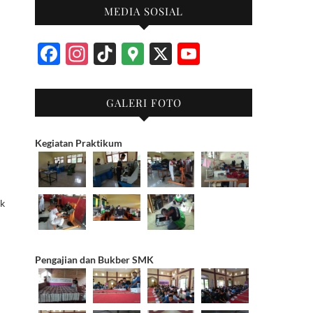
MEDIA SOSIAL
F
In
Ti
G
X
Y
ac
st
k
o
o
e
ag
T
o
u
GALERI FOTO
b
ra
o
gl
T
o
m
k
e
u
Kegiatan Praktikum
o
M
b
k
a
e
ps
C
ik
h
a
Pengajian dan Bukber SMK
n
n