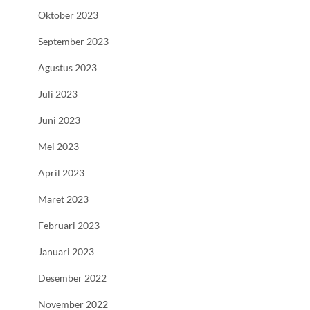
Oktober 2023
September 2023
Agustus 2023
Juli 2023
Juni 2023
Mei 2023
April 2023
Maret 2023
Februari 2023
Januari 2023
Desember 2022
November 2022