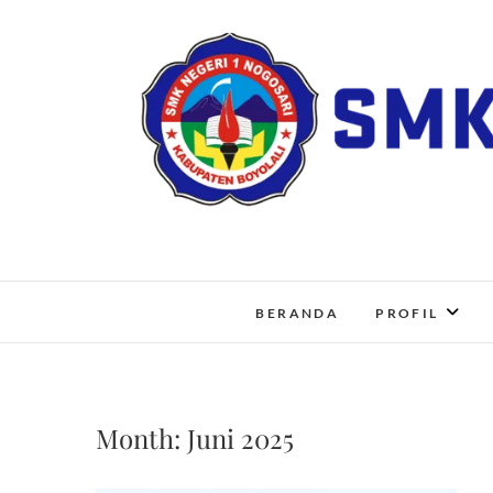
Skip
to
content
BERANDA
PROFIL
Month:
Juni 2025