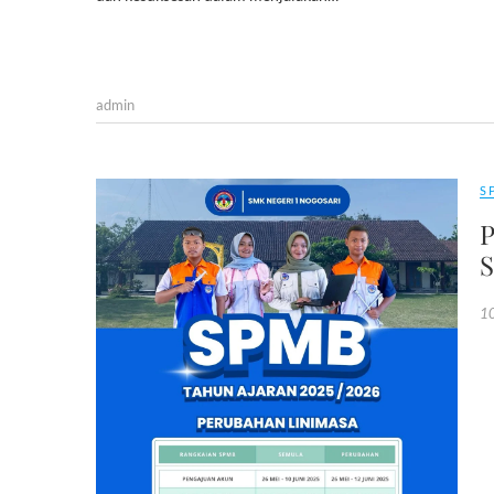
o
p
m
k
p
admin
S
P
S
1