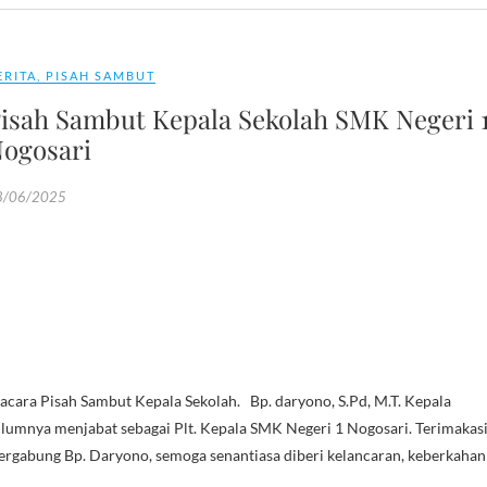
ERITA
,
PISAH SAMBUT
isah Sambut Kepala Sekolah SMK Negeri 
ogosari
8/06/2025
acara Pisah Sambut Kepala Sekolah. Bp. daryono, S.Pd, M.T. Kepala
ulumnya menjabat sebagai Plt. Kepala SMK Negeri 1 Nogosari. Terimakas
bergabung Bp. Daryono, semoga senantiasa diberi kelancaran, keberkahan