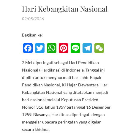
Hari Kebangkitan Nasional
02/05/2026
Bagikan ke:
F
T
W
Pi
Li
T
W
ac
w
h
nt
n
el
e
2 Mei diperingati sebagai Hari Pendidikan
e
itt
at
er
e
e
C
Nasional (Hardiknas) di Indonesia. Tanggal ini
b
er
s
es
gr
h
dipilih untuk menghormati hari lahir Bapak
o
A
t
a
at
Pendidikan Nasional, Ki Hajar Dewantara. Hari
Kebangkitan Nasional yang ditetapkan menjadi
o
p
m
hari nasional melalui Keputusan Presiden
k
p
Nomor 316 Tahun 1959 tertanggal 16 Desember
1959. Biasanya, Harkitnas diperingati dengan
menggelar upacara peringatan yang digelar
secara khidmat