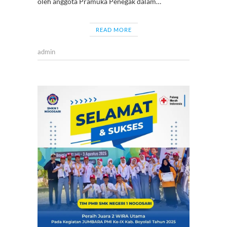
oleh anggota Pramuka Penegak dalam…
READ MORE
admin
BERITA
,
KEGIAT
SISWA
,
PMR