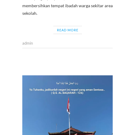
membersihkan tempat ibadah warga sekitar area
sekolah.
READ MORE
admin
BERITA
,
HUT
RI
,
KEGIAT
SISWA