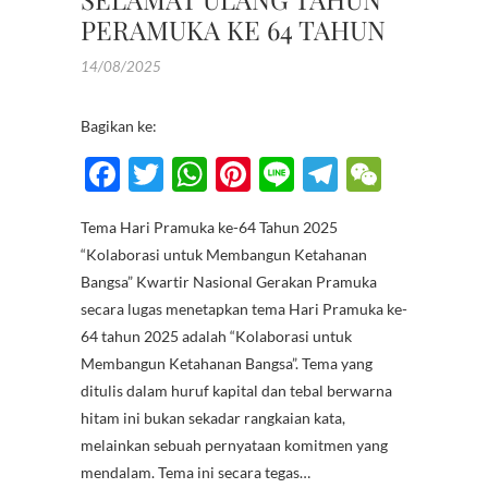
PERAMUKA KE 64 TAHUN
14/08/2025
Bagikan ke:
F
T
W
Pi
Li
T
W
ac
w
h
nt
n
el
e
Tema Hari Pramuka ke-64 Tahun 2025
e
itt
at
er
e
e
C
“Kolaborasi untuk Membangun Ketahanan
b
er
s
es
gr
h
Bangsa” Kwartir Nasional Gerakan Pramuka
o
A
t
a
at
secara lugas menetapkan tema Hari Pramuka ke-
64 tahun 2025 adalah “Kolaborasi untuk
o
p
m
Membangun Ketahanan Bangsa”. Tema yang
k
p
ditulis dalam huruf kapital dan tebal berwarna
hitam ini bukan sekadar rangkaian kata,
melainkan sebuah pernyataan komitmen yang
mendalam. Tema ini secara tegas…