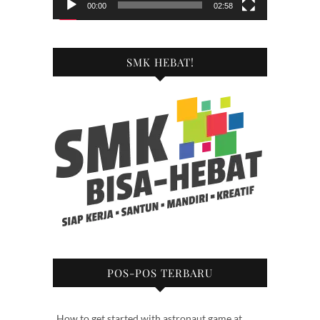
00:00
02:58
SMK HEBAT!
POS-POS TERBARU
How to get started with astronaut game at