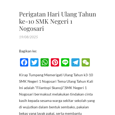
SISWA
Perigatan Hari Ulang Tahun
ke-10 SMK Negeri 1
Nogosari
19/08/2025
Bagikan ke:
F
T
W
Pi
Li
T
W
ac
w
h
nt
n
el
e
Kirap Tumpeng Memerigati Ulang Tahun k3-10
e
itt
at
er
e
e
C
SMK Negeri 1 Nogosari Tema Ulang Tahun Kali
b
er
s
es
gr
h
Ini adalah “Filantopi Skanoji”.SMK Negeri 1
o
A
t
a
at
Nogosari bermaksut melakukan tindakan cinta
kasih kepada sesama warga sekitar sekolah yang
o
p
m
di wujutkan dalam bentuk sembako, pakaian
k
p
bekas yang layak pakai, serta membantu