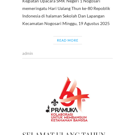
Kegiatan Upacara SMK Negeri 1 Nogosari
e
itt
at
er
e
e
C
memeringatu Hari Ualang Thun ke-80 Repoblik
b
er
s
es
gr
h
Indonesia di halaman Sekolah Dan Lapangan
o
A
t
a
at
Kecamatan Nogosari Minggu, 19 Agustus 2025
o
p
m
k
p
READ MORE
admin
BERITA
,
PRAMU
SELAMAT ULANG TAHUN