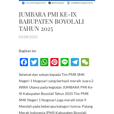
JUMBARA PMI KE-IX
BABUPATEN BOYOLALI
TAHUN 2025
03/08/2025
Bagikan ke:
F
T
W
Pi
Li
T
W
ac
w
h
nt
n
el
e
Selamat dan sukses kepada Tim PMR SMK
e
itt
at
er
e
e
C
Negeri 1 Nogosari yang berhasil meraih Juara 2
b
er
s
es
gr
h
WIRA Utama pada kegiatan JUMBARA PMI Ke-
o
A
t
a
at
IX Kabupaten Boyolali Tahun 2025 Tim PMR
SMK Negeri 1 Nogosari juga meraih total 9
o
p
m
Mendali pada beberapa katogori lomna. Palang
k
p
Merah Indonesia (PMI) Kabupaten Boyolali