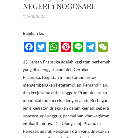
NEGERI 1 NOGOSARI
13/08/2025
Bagikan ke:
F
T
W
Pi
Li
T
W
ac
w
h
nt
n
el
e
1.) Kemah Pramuka adalah kegiatan berkemah
e
itt
at
er
e
e
C
yang diselenggarakan oleh Gerakan
b
er
s
es
gr
h
Pramuka. Kegiatan ini bertujuan untuk
o
A
t
a
at
mengembangkan keterampilan, kemandirian,
dan kerjasama antar anggota Pramuka, serta
o
p
m
mendekatkan mereka dengan alam. Berbagai
k
p
jenis kegiatan dilakukan dalam kemah, seperti
upacara, api unggun, permainan, dan kegiatan
edukatif lainnya. 2.) Ulang Janji Pramuka
Penegak adalah kegiatan rutin yang dilakukan