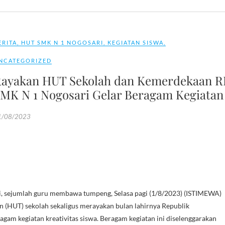
ERITA
,
HUT SMK N 1 NOGOSARI
,
KEGIATAN SISWA
,
NCATEGORIZED
ayakan HUT Sekolah dan Kemerdekaan RI
MK N 1 Nogosari Gelar Beragam Kegiatan
1/08/2023
i, sejumlah guru membawa tumpeng, Selasa pagi (1/8/2023) (ISTIMEWA)
(HUT) sekolah sekaligus merayakan bulan lahirnya Republik
agam kegiatan kreativitas siswa. Beragam kegiatan ini diselenggarakan