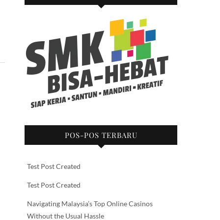
POS-POS TERBARU
Test Post Created
Test Post Created
Navigating Malaysia’s Top Online Casinos
Without the Usual Hassle