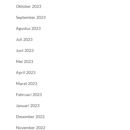
Oktober 2023
September 2023
Agustus 2023
Juli 2023
Juni 2023
Mei 2023
April 2023
Maret 2023
Februari 2023
Januari 2023
Desember 2022
November 2022