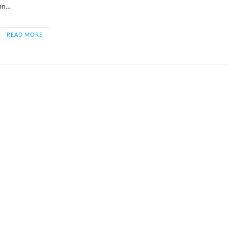
gan…
READ MORE