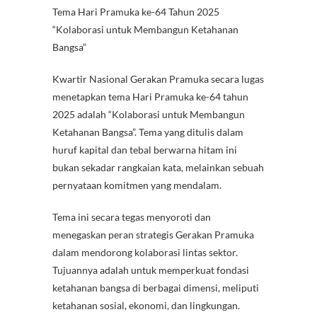
Tema Hari Pramuka ke-64 Tahun 2025
e
itt
at
er
e
e
C
“Kolaborasi untuk Membangun Ketahanan
b
er
s
es
gr
h
Bangsa”
o
A
t
a
at
Kwartir Nasional Gerakan Pramuka secara lugas
o
p
m
menetapkan tema Hari Pramuka ke-64 tahun
k
p
2025 adalah “Kolaborasi untuk Membangun
Ketahanan Bangsa”. Tema yang ditulis dalam
huruf kapital dan tebal berwarna hitam ini
bukan sekadar rangkaian kata, melainkan sebuah
pernyataan komitmen yang mendalam.
Tema ini secara tegas menyoroti dan
menegaskan peran strategis Gerakan Pramuka
dalam mendorong kolaborasi lintas sektor.
Tujuannya adalah untuk memperkuat fondasi
ketahanan bangsa di berbagai dimensi, meliputi
ketahanan sosial, ekonomi, dan lingkungan.