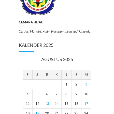
CEMARA HIJAU
Cerdas, Mandiri, Rajin, Harapan Insan Jadi Unggulan
KALENDER 2025
AGUSTUS 2025
S
S
R
K
J
S
M
1
2
3
4
5
6
7
8
9
10
11
12
13
14
15
16
17
18
19
20
21
22
23
24