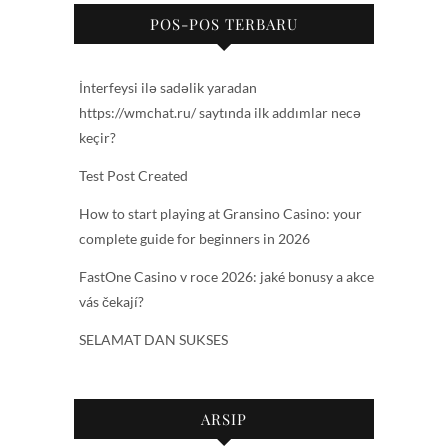
POS-POS TERBARU
İnterfeysi ilə sadəlik yaradan
https://wmchat.ru/ saytında ilk addımlar necə
keçir?
Test Post Created
How to start playing at Gransino Casino: your
complete guide for beginners in 2026
FastOne Casino v roce 2026: jaké bonusy a akce
vás čekají?
SELAMAT DAN SUKSES
ARSIP