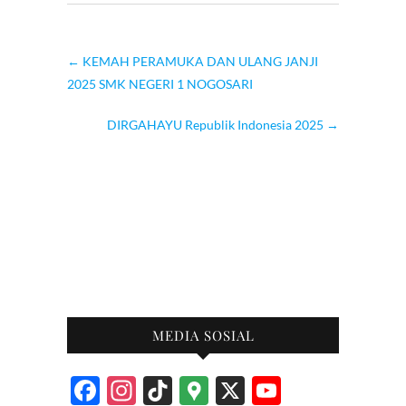
←
KEMAH PERAMUKA DAN ULANG JANJI
2025 SMK NEGERI 1 NOGOSARI
DIRGAHAYU Republik Indonesia 2025
→
MEDIA SOSIAL
F
In
Ti
G
X
Y