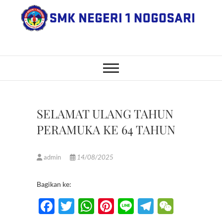
Skip
to
content
SMK Negeri 1
JL. NGANGKRUK-DEMANGAN
KM 2, BENDO, NOGOSARI,
BOYOLALI
Nogosari
SELAMAT ULANG TAHUN
PERAMUKA KE 64 TAHUN
admin
14/08/2025
Bagikan ke:
F
T
W
Pi
Li
T
W
ac
w
h
nt
n
el
e