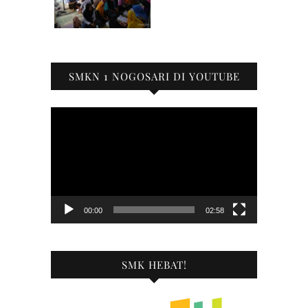
SMKN 1 NOGOSARI DI YOUTUBE
Pemutar
Video
00:00
02:58
SMK HEBAT!