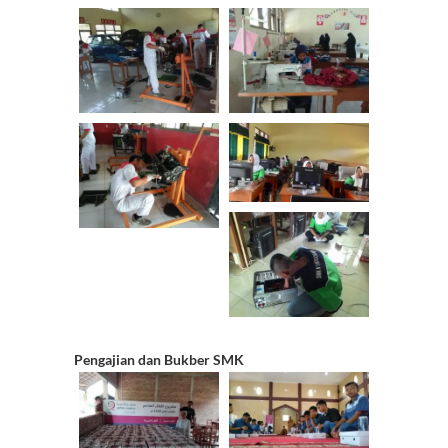
a
n
n
el
Pengajian dan Bukber SMK