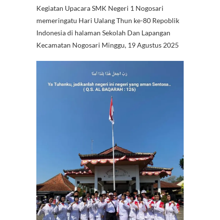
Kegiatan Upacara SMK Negeri 1 Nogosari
e
itt
at
er
e
e
C
memeringatu Hari Ualang Thun ke-80 Repoblik
b
er
s
es
gr
h
Indonesia di halaman Sekolah Dan Lapangan
o
A
t
a
at
Kecamatan Nogosari Minggu, 19 Agustus 2025
o
p
m
k
p