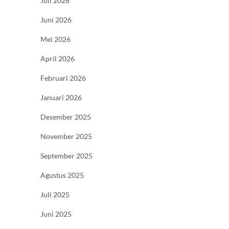
Juli 2026
Juni 2026
Mei 2026
April 2026
Februari 2026
Januari 2026
Desember 2025
November 2025
September 2025
Agustus 2025
Juli 2025
Juni 2025