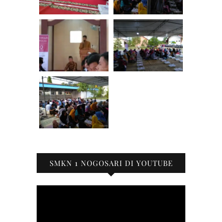
SMKN 1 NOGOSARI DI YOUTUBE
Pemutar
Video