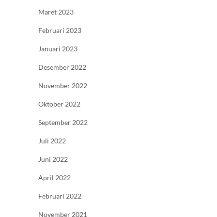
Maret 2023
Februari 2023
Januari 2023
Desember 2022
November 2022
Oktober 2022
September 2022
Juli 2022
Juni 2022
April 2022
Februari 2022
November 2021