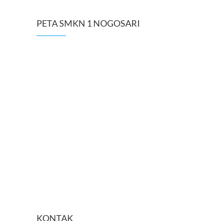
PETA SMKN 1 NOGOSARI
KONTAK