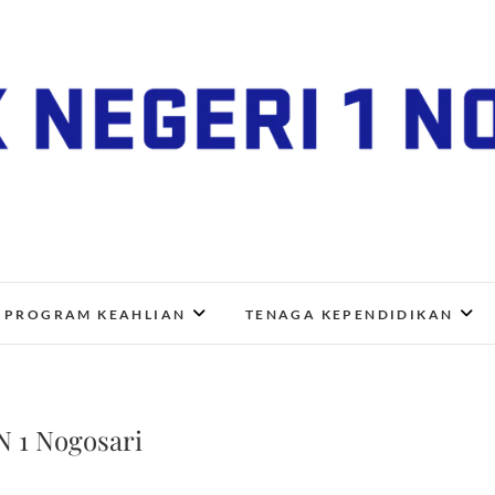
SMK Negeri 1 Nogosari
JL. NGANGKRUK-DEMANGAN KM 2, BENDO, NOGOSA
PROGRAM KEAHLIAN
TENAGA KEPENDIDIKAN
N 1 Nogosari