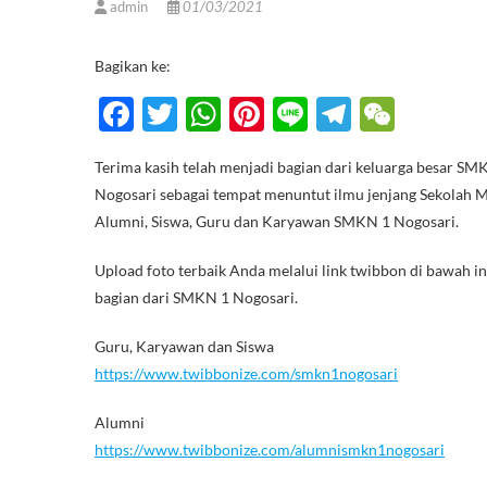
admin
01/03/2021
Bagikan ke:
F
T
W
Pi
Li
T
W
ac
w
h
nt
n
el
e
Terima kasih telah menjadi bagian dari keluarga besar S
e
itt
at
er
e
e
C
Nogosari sebagai tempat menuntut ilmu jenjang Sekolah M
b
er
s
es
gr
h
Alumni, Siswa, Guru dan Karyawan SMKN 1 Nogosari.
o
A
t
a
at
Upload foto terbaik Anda melalui link twibbon di bawah i
o
p
m
bagian dari SMKN 1 Nogosari.
k
p
Guru, Karyawan dan Siswa
https://www.twibbonize.com/smkn1nogosari
Alumni
https://www.twibbonize.com/alumnismkn1nogosari