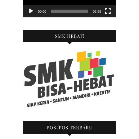
00:00
02:58
SMK HEBAT!
POS-POS TERBARU