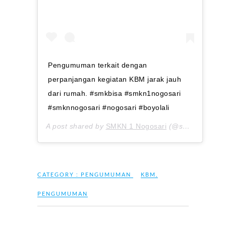
Pengumuman terkait dengan
perpanjangan kegiatan KBM jarak jauh
dari rumah. #smkbisa #smkn1nogosari
#smknnogosari #nogosari #boyolali
A post shared by
SMKN 1 Nogosari
(@smknnogosari) on
CATEGORY :
PENGUMUMAN
KBM
,
PENGUMUMAN