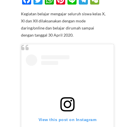
ac
w
h
nt
n
el
e
Kegiatan belajar mengajar seluruh siswa kelas X,
e
itt
at
er
e
e
C
XI dan XII dilaksanakan dengan mode
b
er
s
es
gr
h
daring/online dan belajar dirumah sampai
o
A
t
a
at
dengan tanggal 30 April 2020.
o
p
m
k
p
View this post on Instagram