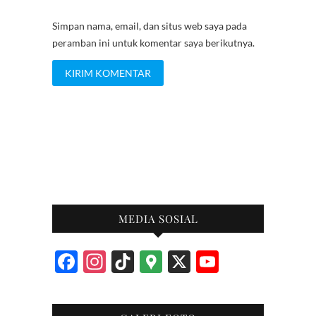
Simpan nama, email, dan situs web saya pada
peramban ini untuk komentar saya berikutnya.
MEDIA SOSIAL
F
In
Ti
G
X
Y
ac
st
k
o
o
e
ag
T
o
u