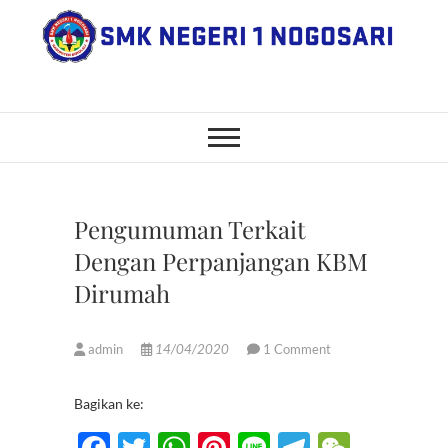
Skip
to
content
SMK Negeri 1
JL. NGANGKRUK-DEMANGAN
KM 2, BENDO, NOGOSARI,
BOYOLALI
Nogosari
Pengumuman Terkait
Dengan Perpanjangan KBM
Dirumah
admin
14/04/2020
1 Comment
Bagikan ke:
F
T
W
Pi
Li
T
W