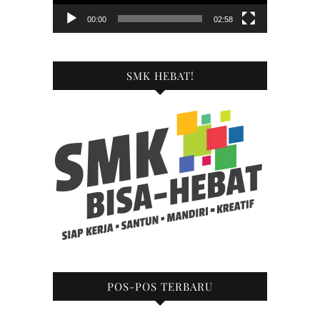
00:00
02:58
SMK HEBAT!
POS-POS TERBARU