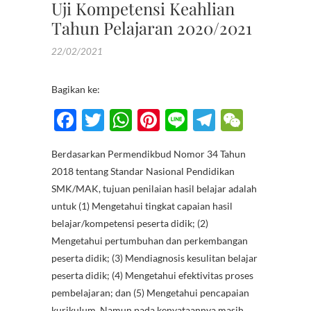
Uji Kompetensi Keahlian
Tahun Pelajaran 2020/2021
22/02/2021
Bagikan ke:
F
T
W
Pi
Li
T
W
ac
w
h
nt
n
el
e
Berdasarkan Permendikbud Nomor 34 Tahun
e
itt
at
er
e
e
C
2018 tentang Standar Nasional Pendidikan
b
er
s
es
gr
h
SMK/MAK, tujuan penilaian hasil belajar adalah
o
A
t
a
at
untuk (1) Mengetahui tingkat capaian hasil
belajar/kompetensi peserta didik; (2)
o
p
m
Mengetahui pertumbuhan dan perkembangan
k
p
peserta didik; (3) Mendiagnosis kesulitan belajar
peserta didik; (4) Mengetahui efektivitas proses
pembelajaran; dan (5) Mengetahui pencapaian
kurikulum. Namun pada kenyataannya masih