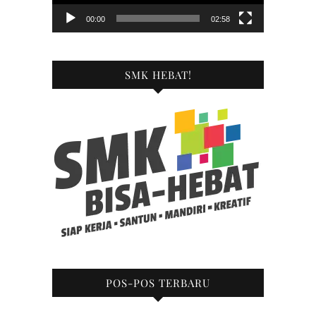
00:00
02:58
SMK HEBAT!
POS-POS TERBARU