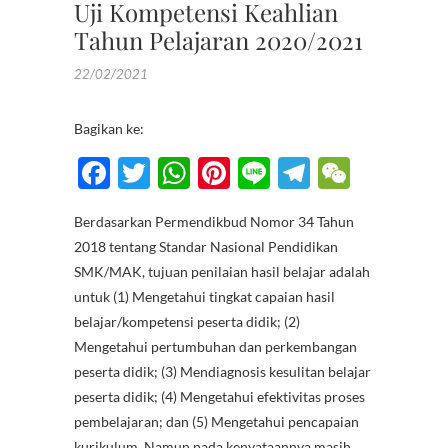
Uji Kompetensi Keahlian
Tahun Pelajaran 2020/2021
22/02/2021
Bagikan ke:
F
T
W
Pi
Li
T
W
ac
w
h
nt
n
el
e
Berdasarkan Permendikbud Nomor 34 Tahun
e
itt
at
er
e
e
C
2018 tentang Standar Nasional Pendidikan
b
er
s
es
gr
h
SMK/MAK, tujuan penilaian hasil belajar adalah
o
A
t
a
at
untuk (1) Mengetahui tingkat capaian hasil
belajar/kompetensi peserta didik; (2)
o
p
m
Mengetahui pertumbuhan dan perkembangan
k
p
peserta didik; (3) Mendiagnosis kesulitan belajar
peserta didik; (4) Mengetahui efektivitas proses
pembelajaran; dan (5) Mengetahui pencapaian
kurikulum. Namun pada kenyataannya masih