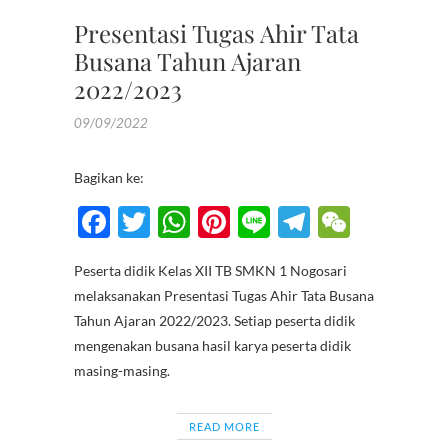
Presentasi Tugas Ahir Tata
Busana Tahun Ajaran
2022/2023
09/09/2022
Bagikan ke:
F
T
W
Pi
Li
T
W
ac
w
h
nt
n
el
e
Peserta didik Kelas XII TB SMKN 1 Nogosari
e
itt
at
er
e
e
C
melaksanakan Presentasi Tugas Ahir Tata Busana
b
er
s
es
gr
h
Tahun Ajaran 2022/2023. Setiap peserta didik
o
A
t
a
at
mengenakan busana hasil karya peserta didik
masing-masing.
o
p
m
k
p
READ MORE