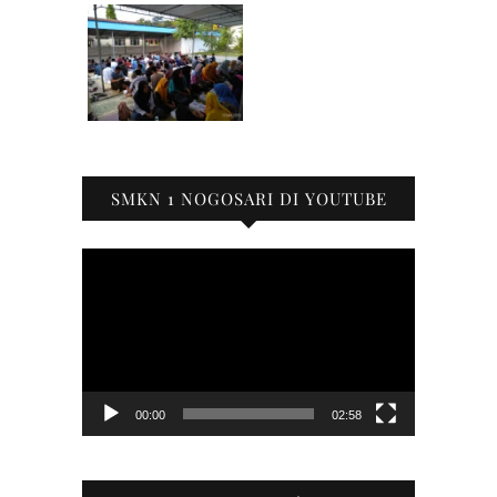
SMKN 1 NOGOSARI DI YOUTUBE
Pemutar
Video
00:00
02:58