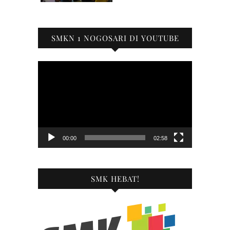
SMKN 1 NOGOSARI DI YOUTUBE
Pemutar
Video
00:00
02:58
SMK HEBAT!