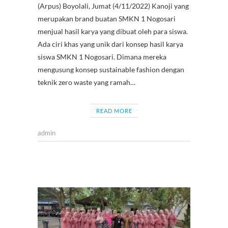
o
A
t
a
at
(Arpus) Boyolali, Jumat (4/11/2022) Kanoji yang
merupakan brand buatan SMKN 1 Nogosari
o
p
m
menjual hasil karya yang dibuat oleh para siswa.
k
p
Ada ciri khas yang unik dari konsep hasil karya
siswa SMKN 1 Nogosari. Dimana mereka
mengusung konsep sustainable fashion dengan
teknik zero waste yang ramah…
READ MORE
admin
KEGIAT
SISWA
TATA