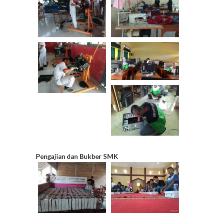
n
n
el
Pengajian dan Bukber SMK