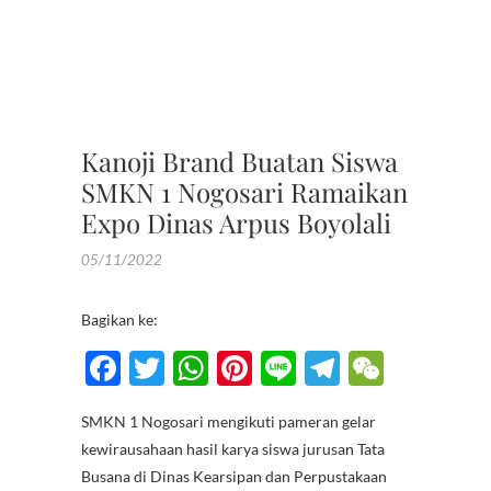
,
TATA
BUSAN
,
TB
Kanoji Brand Buatan Siswa
SMKN 1 Nogosari Ramaikan
Expo Dinas Arpus Boyolali
05/11/2022
Bagikan ke:
F
T
W
Pi
Li
T
W
ac
w
h
nt
n
el
e
SMKN 1 Nogosari mengikuti pameran gelar
e
itt
at
er
e
e
C
kewirausahaan hasil karya siswa jurusan Tata
b
er
s
es
gr
h
Busana di Dinas Kearsipan dan Perpustakaan