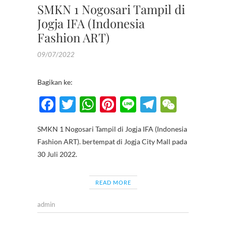
SMKN 1 Nogosari Tampil di
Jogja IFA (Indonesia
Fashion ART)
09/07/2022
Bagikan ke:
F
T
W
Pi
Li
T
W
ac
w
h
nt
n
el
e
SMKN 1 Nogosari Tampil di Jogja IFA (Indonesia
e
itt
at
er
e
e
C
Fashion ART). bertempat di Jogja City Mall pada
b
er
s
es
gr
h
30 Juli 2022.
o
A
t
a
at
o
p
m
READ MORE
k
p
admin