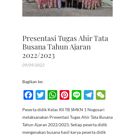
BUSAN
,
TUGAS
AKHIR
Presentasi Tugas Ahir Tata
Busana Tahun Ajaran
2022/2023
09/09/2022
Bagikan ke:
F
T
W
Pi
Li
T
W
ac
w
h
nt
n
el
e
Peserta didik Kelas XII TB SMKN 1 Nogosari
e
itt
at
er
e
e
C
melaksanakan Presentasi Tugas Ahir Tata Busana
b
er
s
es
gr
h
Tahun Ajaran 2022/2023. Setiap peserta didik
o
A
t
a
at
mengenakan busana hasil karya peserta didik