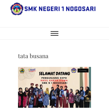
Skip
to
content
SMK Negeri 1
JL. NGANGKRUK-DEMANGAN
KM 2, BENDO, NOGOSARI,
BOYOLALI
Nogosari
tata busana
BERITA
,
KEGIAT
SISWA
SMKN 1
NOGOS