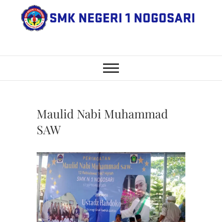
Skip
to
content
SMK Negeri 1
JL. NGANGKRUK-DEMANGAN
KM 2, BENDO, NOGOSARI,
BOYOLALI
Nogosari
Maulid Nabi Muhammad
SAW
BERITA
,
KEGIAT
SISWA
,