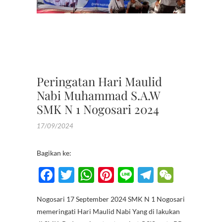
MAULID
NABI
MUHAM
SAW
,
OSIS
Peringatan Hari Maulid
Nabi Muhammad S.A.W
SMK N 1 Nogosari 2024
17/09/2024
Bagikan ke:
F
T
W
Pi
Li
T
W
ac
w
h
nt
n
el
e
Nogosari 17 September 2024 SMK N 1 Nogosari
e
itt
at
er
e
e
C
memeringati Hari Maulid Nabi Yang di lakukan