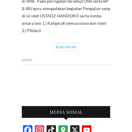
b
er
s
es
gr
h
di SMK. Pada peringatan tersebut OSIS serta BP
o
A
t
a
at
& IBU guru mengadakan kegiatan Pengajian yang
di isi oleh USTADZ HANDOKO serta lomba
o
p
m
antara lain 1.) Kaligerafi semua siswa dan siswi
k
p
2.) Pildacil
READ MORE
admin
MEDIA SOSIAL
F
In
Ti
G
X
Y