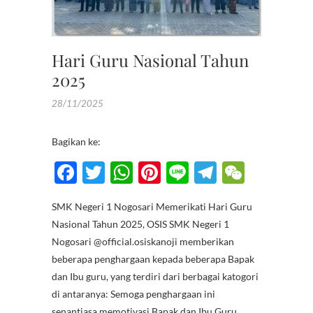
SISWA
Hari Guru Nasional Tahun
2025
28/11/2025
Bagikan ke:
F
T
W
Pi
Li
T
W
ac
w
h
nt
n
el
e
SMK Negeri 1 Nogosari Memerikati Hari Guru
e
itt
at
er
e
e
C
Nasional Tahun 2025, OSIS SMK Negeri 1
b
er
s
es
gr
h
Nogosari @official.osiskanoji memberikan
o
A
t
a
at
beberapa penghargaan kepada beberapa Bapak
dan Ibu guru, yang terdiri dari berbagai katogori
o
p
m
di antaranya: Semoga penghargaan ini
k
p
senantiasa memotivasi Bapak dan Ibu Guru