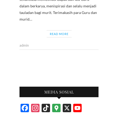
dalam berkarya, menispirasi dan selalu menjadi
tauladan bagi murit. Terimakasih para Guru dan
murid…
READ MORE
admin
MEDIA SOSIAL
F
In
Ti
G
X
Y
ac
st
k
o
o