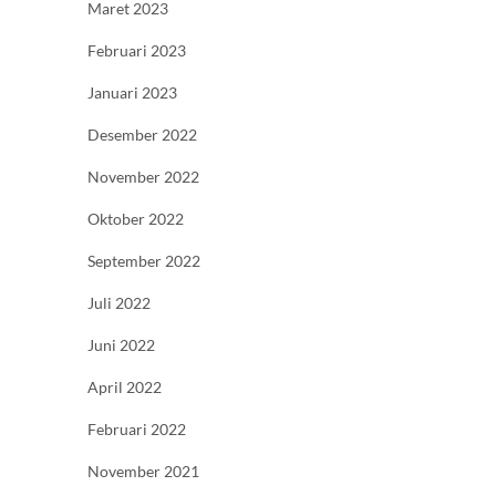
Maret 2023
Februari 2023
Januari 2023
Desember 2022
November 2022
Oktober 2022
September 2022
Juli 2022
Juni 2022
April 2022
Februari 2022
November 2021