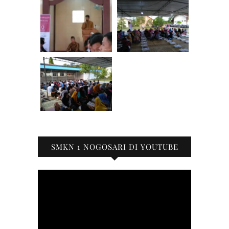
SMKN 1 NOGOSARI DI YOUTUBE
Pemutar
Video