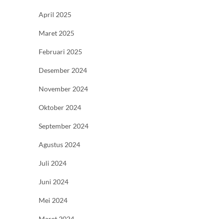
April 2025
Maret 2025
Februari 2025
Desember 2024
November 2024
Oktober 2024
September 2024
Agustus 2024
Juli 2024
Juni 2024
Mei 2024
Maret 2024