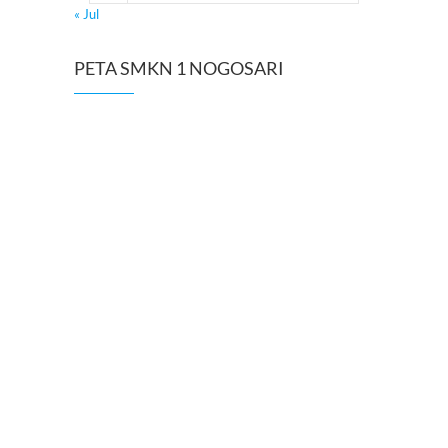
« Jul
PETA SMKN 1 NOGOSARI