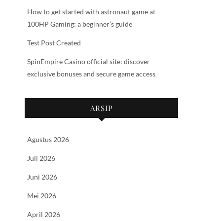
How to get started with astronaut game at
100HP Gaming: a beginner’s guide
Test Post Created
SpinEmpire Casino official site: discover
exclusive bonuses and secure game access
ARSIP
Agustus 2026
Juli 2026
Juni 2026
Mei 2026
April 2026