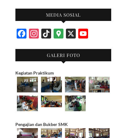
MEDIA SOSIAL
F
In
Ti
G
X
Y
ac
st
k
o
o
e
ag
T
o
u
GALERI FOTO
b
ra
o
gl
T
o
m
k
e
u
Kegiatan Praktikum
o
M
b
k
a
e
ps
C
h
a
Pengajian dan Bukber SMK
n