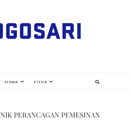
RI, BOYOLALI
SISWA
FITUR
EKNIK PERANCAGAN PEMESINAN