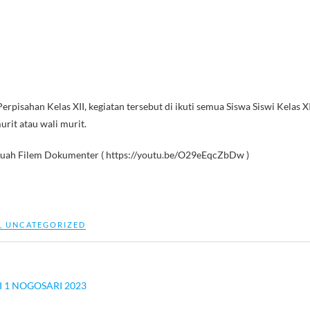
isahan Kelas XII, kegiatan tersebut di ikuti semua Siswa Siswi Kelas XI
urit atau wali murit.
 sebuah Filem Dokumenter ( https://youtu.be/O29eEqcZbDw )
,
UNCATEGORIZED
I 1 NOGOSARI 2023