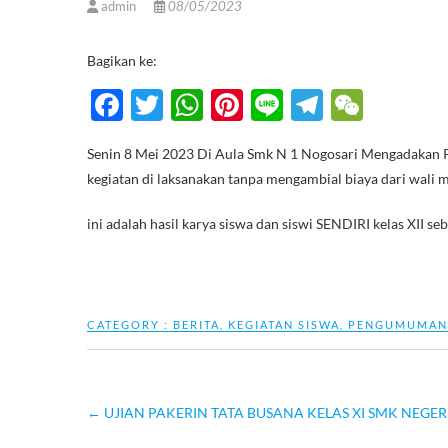
admin
08/05/2023
Bagikan ke:
F
T
W
Pi
Li
T
W
ac
w
h
nt
n
el
e
Senin 8 Mei 2023 Di Aula Smk N 1 Nogosari Mengadakan Perp
e
itt
at
er
e
e
C
kegiatan di laksanakan tanpa mengambial biaya dari wali m
b
er
s
es
gr
h
o
A
t
a
at
ini adalah hasil karya siswa dan siswi SENDIRI kelas XII
o
p
m
k
p
CATEGORY :
BERITA
,
KEGIATAN SISWA
,
PENGUMUMAN
←
UJIAN PAKERIN TATA BUSANA KELAS XI SMK NEGER