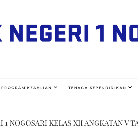
SMK Negeri 1 Nogosari
JL. NGANGKRUK-DEMANGAN KM 2, BENDO, NOGOSA
PROGRAM KEAHLIAN
TENAGA KEPENDIDIKAN
 1 NOGOSARI KELAS XII ANGKATAN V T