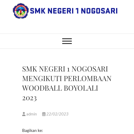
Skip
to
content
SMK Negeri 1
JL. NGANGKRUK-DEMANGAN
KM 2, BENDO, NOGOSARI,
BOYOLALI
Nogosari
SMK NEGERI 1 NOGOSARI
MENGIKUTI PERLOMBAAN
WOODBALL BOYOLALI
2023
admin
22/02/2023
Bagikan ke: