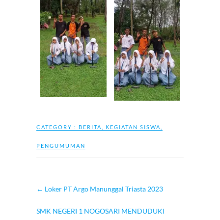
CATEGORY :
BERITA
,
KEGIATAN SISWA
,
PENGUMUMAN
←
Loker PT Argo Manunggal Triasta 2023
SMK NEGERI 1 NOGOSARI MENDUDUKI