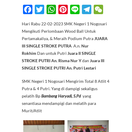
F
T
W
Pi
Li
T
W
ac
w
h
nt
n
el
e
Hari Rabu 22-02-2023 SMK Negeri 1 Nogosari
e
itt
at
er
e
e
C
Mengikuti Perlombaan Wood Ball Untuk
b
er
s
es
gr
h
Pertamakaliya, & Meraih Podium Putra
JUARA
o
A
t
a
at
III SINGLE STROKE PUTRA
A.n.
Nur
Rokhim
o
Dan untuk Putri
p
Juara II SINGLE
m
STROKE PUTRI An. Risma Nur Y
dan
Juara III
k
p
SINGLE STROKE PUTRI An. Putri Lestari
SMK Negeri 1 Nogosari Mengirim Total 8 Atlit 4
Putra & 4 Putri. Yang di dampigi sekaligus
pelatih Bp
Bambang Haryadi, S.Pd
yang
senantiasa mendampigi dan melatih para
Murit/Atlit