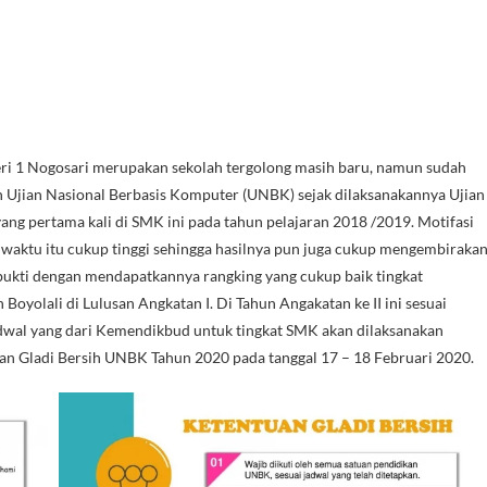
i 1 Nogosari merupakan sekolah tergolong masih baru, namun sudah
 Ujian Nasional Berbasis Komputer (UNBK) sejak dilaksanakannya Ujian
ang pertama kali di SMK ini pada tahun pelajaran 2018 /2019. Motifasi
 waktu itu cukup tinggi sehingga hasilnya pun juga cukup mengembiraka
rbukti dengan mendapatkannya rangking yang cukup baik tingkat
Boyolali di Lulusan Angkatan I. Di Tahun Angakatan ke II ini sesuai
dwal yang dari Kemendikbud untuk tingkat SMK akan dilaksanakan
dan Gladi Bersih UNBK Tahun 2020 pada tanggal 17 – 18 Februari 2020.