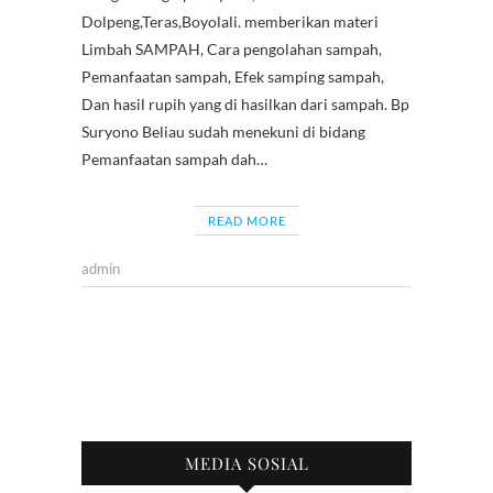
o
p
m
Dolpeng,Teras,Boyolali. memberikan materi
k
p
Limbah SAMPAH, Cara pengolahan sampah,
Pemanfaatan sampah, Efek samping sampah,
Dan hasil rupih yang di hasilkan dari sampah. Bp
Suryono Beliau sudah menekuni di bidang
Pemanfaatan sampah dah…
READ MORE
admin
MEDIA SOSIAL