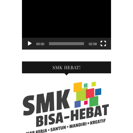
Pemutar
Video
00:00
02:58
SMK HEBAT!