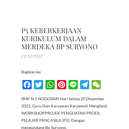
SAMPA
,
SAMPA
P5 KEBERKERJAAN
KURIKULUM DALAM
MERDEKA BP SURYONO
21/12/2022
Bagikan ke:
F
T
W
Pi
Li
T
W
ac
w
h
nt
n
el
e
SMK N 1 NOGOSARI Hari Selasa 20 Desember
e
itt
at
er
e
e
C
2022, Guru Dan Karyawan Karyawati Mengikuti
b
er
s
es
gr
h
WORKSHOPPROJEK PENGUATAN PROFIL
o
A
t
a
at
PELAJAR PANCASILA (P5). Dengan
mengundang Bp Suryono,