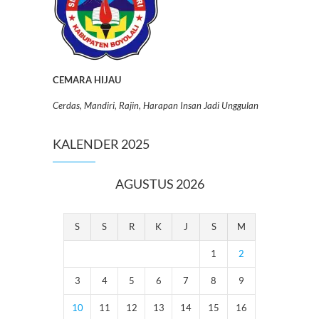
CEMARA HIJAU
Cerdas, Mandiri, Rajin, Harapan Insan Jadi Unggulan
KALENDER 2025
AGUSTUS 2026
S
S
R
K
J
S
M
1
2
3
4
5
6
7
8
9
10
11
12
13
14
15
16