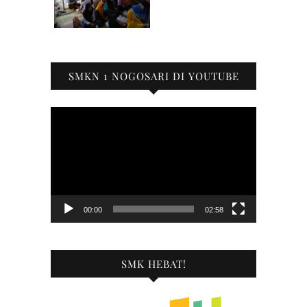
SMKN 1 NOGOSARI DI YOUTUBE
Pemutar
Video
00:00
02:58
SMK HEBAT!