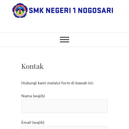
Skip
to
content
SMK Negeri 1
JL. NGANGKRUK-DEMANGAN
KM 2, BENDO, NOGOSARI,
BOYOLALI
Nogosari
Kontak
Hubungi kami melalui form di bawah ini:
Nama (wajib)
Email (wajib)