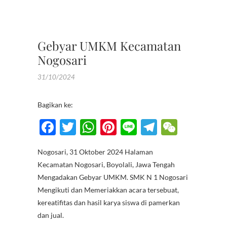
,
UMKM
Gebyar UMKM Kecamatan
Nogosari
31/10/2024
Bagikan ke:
F
T
W
Pi
Li
T
W
ac
w
h
nt
n
el
e
Nogosari, 31 Oktober 2024 Halaman
e
itt
at
er
e
e
C
Kecamatan Nogosari, Boyolali, Jawa Tengah
b
er
s
es
gr
h
Mengadakan Gebyar UMKM. SMK N 1 Nogosari
o
A
t
a
at
Mengikuti dan Memeriakkan acara tersebuat,
kereatifitas dan hasil karya siswa di pamerkan
o
p
m
dan jual.
k
p