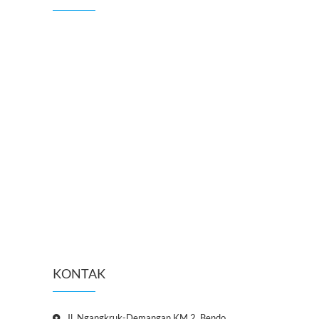
KONTAK
Jl. Ngangkruk-Demangan KM 2, Bendo,