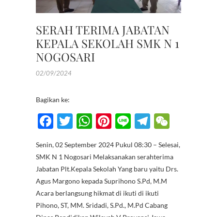
SEKOLA
SERAH TERIMA JABATAN
KEPALA SEKOLAH SMK N 1
NOGOSARI
02/09/2024
Bagikan ke:
F
T
W
Pi
Li
T
W
ac
w
h
nt
n
el
e
Senin, 02 September 2024 Pukul 08:30 – Selesai,
e
itt
at
er
e
e
C
SMK N 1 Nogosari Melaksanakan serahterima
b
er
s
es
gr
h
Jabatan Plt.Kepala Sekolah Yang baru yaitu Drs.
o
A
t
a
at
Agus Margono kepada Suprihono S.Pd, M.M
Acara berlangsung hikmat di ikuti di ikuti
o
p
m
Pihono, ST, MM. Sridadi, S.Pd., M.Pd Cabang
k
p