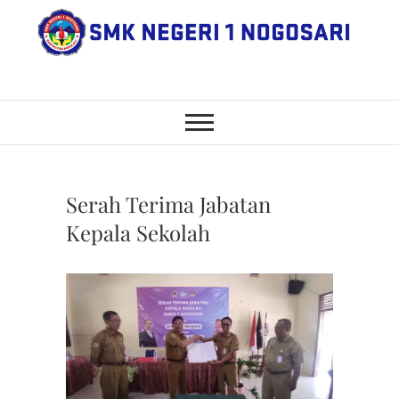
Skip
to
content
SMK Negeri 1
JL. NGANGKRUK-DEMANGAN
KM 2, BENDO, NOGOSARI,
BOYOLALI
Nogosari
Serah Terima Jabatan
Kepala Sekolah
BERITA
,
SERAH
TERIMA
JABATA
KEPALA