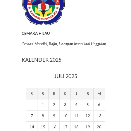
CEMARA HIJAU
Cerdas, Mandiri, Rajin, Harapan Insan Jadi Unggulan
KALENDER 2025
JULI 2025
S
S
R
K
J
S
M
1
2
3
4
5
6
7
8
9
10
11
12
13
14
15
16
17
18
19
20