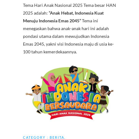
Tema Hari Anak Nasional 2025 Tema besar HAN
e
itt
at
er
e
e
C
2025 adalah:
“Anak Hebat, Indonesia Kuat
b
er
s
es
gr
h
Menuju Indonesia Emas 2045”
Tema ini
o
A
t
a
at
menegaskan bahwa anak-anak hari ini adalah
pondasi utama dalam mewujudkan Indonesia
o
p
m
Emas 2045, yakni visi Indonesia maju di usia ke-
k
p
100 tahun kemerdekaannya.
CATEGORY :
BERITA
,