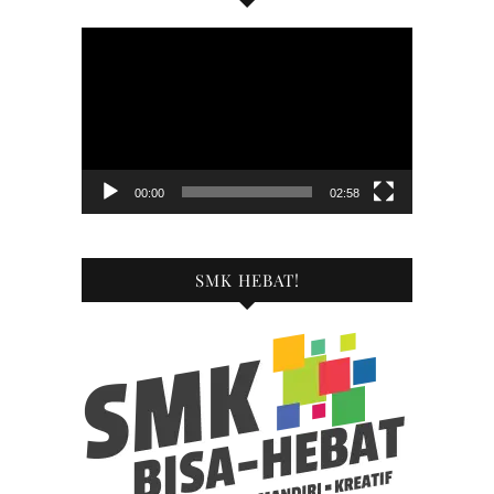
Pemutar
Video
00:00
02:58
SMK HEBAT!