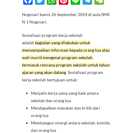
ac
w
h
nt
n
el
e
Nogosari kamis 26 September 2024 di aula SMK
e
itt
at
er
e
e
C
N 1 Nogosari.
b
er
s
es
gr
h
o
A
t
a
at
Sosialisasi program kerja sekolah
adalah
kegiatan yang dilakukan untuk
o
p
m
menyampaikan informasi kepada orang tua atau
k
p
wali murid mengenai program sekolah,
termasuk rencana program sekolah untuk tahun
ajaran yang akan datang
. Sosialisasi program
kerja sekolah bertujuan untuk:
Menjalin kerja sama yang baik antara
sekolah dan orang tua
Mendapatkan masukan dan kritik dari
orang tua
Membangun sinergi antara sekolah, komite,
dan orang tua