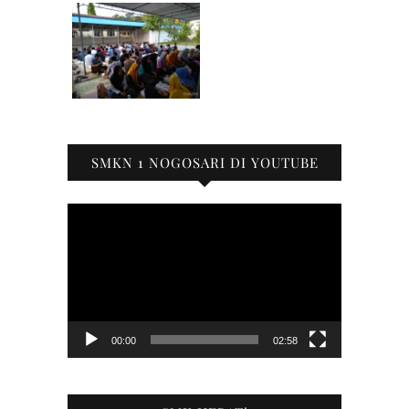
SMKN 1 NOGOSARI DI YOUTUBE
Pemutar
Video
00:00
02:58