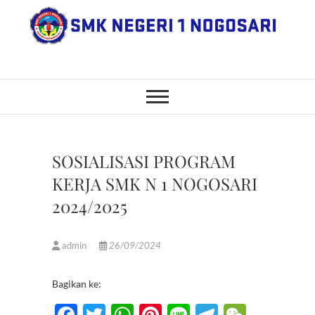
Skip
to
content
SMK Negeri 1
JL. NGANGKRUK-DEMANGAN
KM 2, BENDO, NOGOSARI,
BOYOLALI
Nogosari
SOSIALISASI PROGRAM
KERJA SMK N 1 NOGOSARI
2024/2025
admin
26/09/2024
Bagikan ke:
F
T
W
Pi
Li
T
W