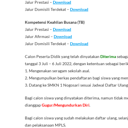
Jalur Prestasi –
Download
Jalur Domisili Terdekat –
Download
Kompetensi Keahlian Busana (TB)
Jalur Prestasi –
Download
Jalur Afirmasi –
Download
Jalur Domisili Terdekat –
Download
Calon Peserta Didik yang telah dinyatakan
Diterima
sebaga
tanggal 3 Juli – 6 Juli 2022, dengan ketentuan sebagai berik
1. Mengenakan seragam sekolah asal.
2. Mengumpulkan berkas pendaftaran bagi siswa yang men
3. Datang ke SMKN 1 Nogosari sesuai Jadwal Daftar Ulang
Bagi calon siswa yang dinyatakan diterima, namun tidak m
dianggap
Gugur/Mengundurkan Diri
.
Bagi calon siswa yang sudah melakukan daftar ulang, sela
dan pelaksanaan MPLS.