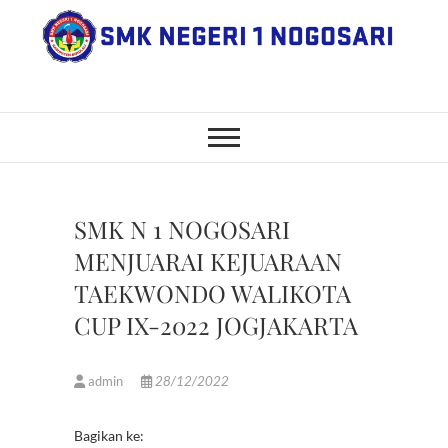
Skip
to
content
SMK Negeri 1
JL. NGANGKRUK-DEMANGAN
KM 2, BENDO, NOGOSARI,
BOYOLALI
Nogosari
SMK N 1 NOGOSARI
MENJUARAI KEJUARAAN
TAEKWONDO WALIKOTA
CUP IX-2022 JOGJAKARTA
admin
28/12/2022
Bagikan ke: