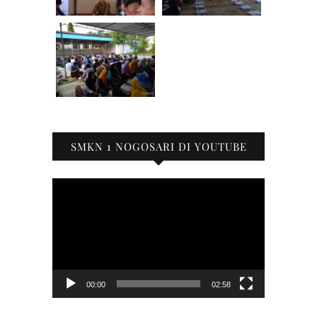
SMKN 1 NOGOSARI DI YOUTUBE
Pemutar
Video
00:00
02:58