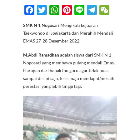
F
T
W
Pi
Li
T
W
ac
w
h
nt
n
el
e
SMK N 1 Nogosari
Mengikuti kejuaran
e
itt
at
er
e
e
C
Taekwondo di Jogjakarta dan Merahih Mendali
b
er
s
es
gr
h
EMAS 27-28 Desember 2022.
o
A
t
a
at
M.Abdi Ramadhan
adalah siswa dari SMK N 1
o
p
m
Nogosari yang membawa pulang mendali Emas,
k
p
Harapan dari bapak ibu guru agar tidak puas
sampai di sini saja, teris maju mendapat/meraih
perestasi yang lebih tinggi lagi.