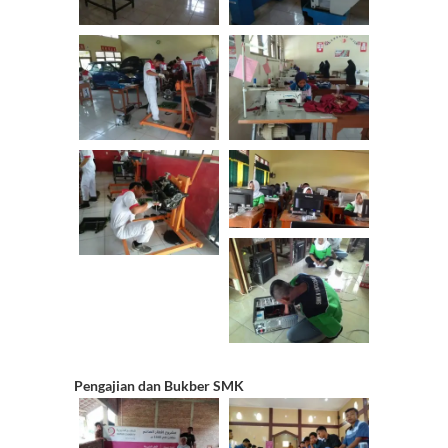
h
a
n
n
el
Pengajian dan Bukber SMK