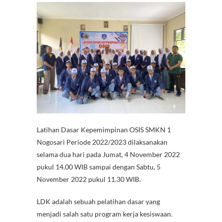
e
itt
at
er
e
e
C
b
er
s
es
gr
h
o
A
t
a
at
o
p
m
k
p
Latihan Dasar Kepemimpinan OSIS SMKN 1
Nogosari Periode 2022/2023 dilaksanakan
selama dua hari pada Jumat, 4 November 2022
pukul 14.00 WIB sampai dengan Sabtu, 5
November 2022 pukul 11.30 WIB.
LDK adalah sebuah pelatihan dasar yang
menjadi salah satu program kerja kesiswaan.