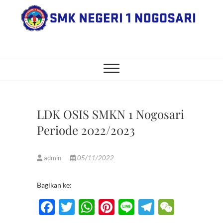
Skip
to
content
SMK Negeri 1
JL. NGANGKRUK-DEMANGAN
KM 2, BENDO, NOGOSARI,
BOYOLALI
Nogosari
LDK OSIS SMKN 1 Nogosari
Periode 2022/2023
admin
05/11/2022
Bagikan ke:
F
T
W
Pi
Li
T
W
ac
w
h
nt
n
el
e