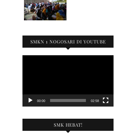
SMKN 1 NOGOSARI DI YOUTUBE
Pemutar
Video
00:00
02:58
SMK HEBAT!