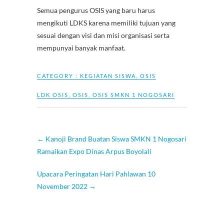
Semua pengurus OSIS yang baru harus
mengikuti LDKS karena memiliki tujuan yang
sesuai dengan visi dan misi organisasi serta
mempunyai banyak manfaat.
CATEGORY :
KEGIATAN SISWA
,
OSIS
LDK OSIS
,
OSIS
,
OSIS SMKN 1 NOGOSARI
←
Kanoji Brand Buatan Siswa SMKN 1 Nogosari
Ramaikan Expo Dinas Arpus Boyolali
Upacara Peringatan Hari Pahlawan 10
November 2022
→