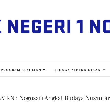
SMK Negeri 1 Nogosari
JL. NGANGKRUK-DEMANGAN KM 2, BENDO, NOGOSA
PROGRAM KEAHLIAN
TENAGA KEPENDIDIKAN
SMKN 1 Nogosari Angkat Budaya Nusanta