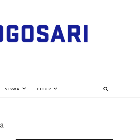
RI, BOYOLALI
SISWA
FITUR
ra