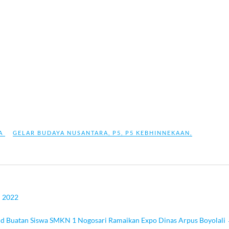
A
GELAR BUDAYA NUSANTARA
,
P5
,
P5 KEBHINNEKAAN
,
n 2022
nd Buatan Siswa SMKN 1 Nogosari Ramaikan Expo Dinas Arpus Boyolali