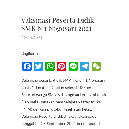
VAKSIN
SMK
Vaksinasi Peserta Didik
SMK N 1 Nogosari 2021
22/10/2021
Bagikan ke:
F
T
W
Pi
Li
T
W
ac
w
h
nt
n
el
e
Vaksinasi peserta didik SMK Negeri 1 Nogosari
e
itt
at
er
e
e
C
dosis 1 dan dosis 2 telah selesai 100 persen.
b
er
s
es
gr
h
Seluruh warga SMK N 1 Nogosari pun kini telah
o
A
t
a
at
Siap melaksanakan pembelajaran tatap muka
(PTM) dengan protokol kesehatan ketat.
o
p
m
Vaksinasi Peserta Didik dilaksanakan pada
k
p
tanggal 24-25 September 2021 bertempat di