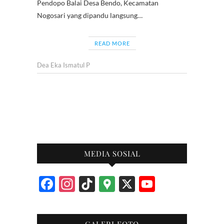
Pendopo Balai Desa Bendo, Kecamatan
Nogosari yang dipandu langsung…
READ MORE
Dea Eka Ismatul P
MEDIA SOSIAL
F
In
Ti
G
X
Y
ac
st
k
o
o
e
ag
T
o
u
GALERI FOTO