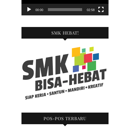
00:00
02:58
SMK HEBAT!
POS-POS TERBARU